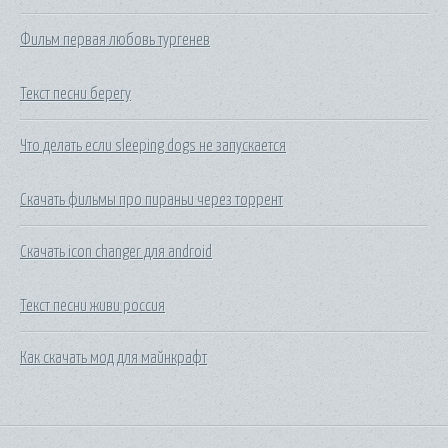
Фильм первая любовь тургенев
Текст песни берегу
Что делать если sleeping dogs не запускается
Скачать фильмы про пираньи через торрент
Скачать icon changer для android
Текст песни живи россия
Как скачать мод для майнкрафт