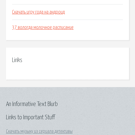
Скачать игру года на андроид
37 вологда молочное расписание
Links
An Informative Text Blurb
Links to Important Stuff
Скачать музыку из сериала детективы