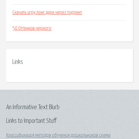
Скачать игру лонг дарк через торрент
50 0ттeнкoв чeрнoгo
Links
An Informative Text Blurb
Links to Important Stuff
Классификация методов обучения дошкольников схема