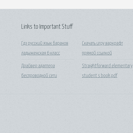
Links to Important Stuff
Гдз русский язык баранов
Скачать игру варкрафт
ладыженская 6 класс
прямой ссылкой
Драйвер адаптера
Straightforward elementary
беспроводной сети
student s book pdf