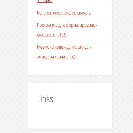
11 класс
Калинов мост лучшее скачать
Программа для форматирования
флешки в fat16
Кузьмина надежда магиня для
эмиссара скачать fb2
Links