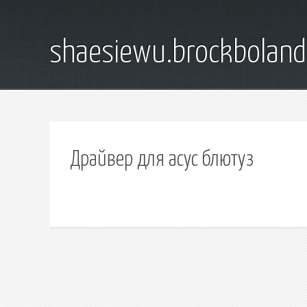
shaesiewu.brockbolan
Драйвер для асус блютуз