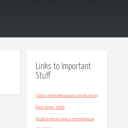
Links to Important
Stuff
Сойка пересмешница скачать книгу
Race driver 2006
Изобретение радио презентация