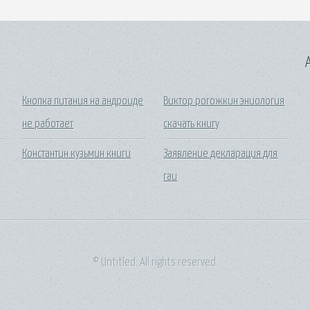
A
Кнопка питания на андроиде
Виктор рогожкин эниология
не работает
скачать книгу
Константин кузьмин книги
Заявление декларация для
гаи
© Untitled. All rights reserved.