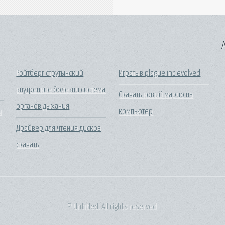
A
Ройтберг струтынский
Играть в plague inc evolved
внутренние болезни система
Скачать новый марио на
органов дыхания
ы
компьютер
Драйвер для чтения дисков
скачать
© Untitled. All rights reserved.