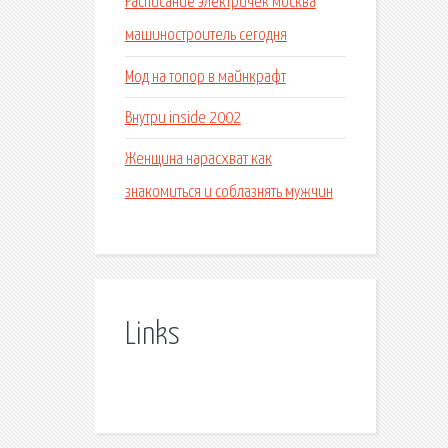
Расписание электричек москва
машиностроитель сегодня
Мод на топор в майнкрафт
Внутри inside 2002
Женщина нарасхват как
знакомиться и соблазнять мужчин
Links