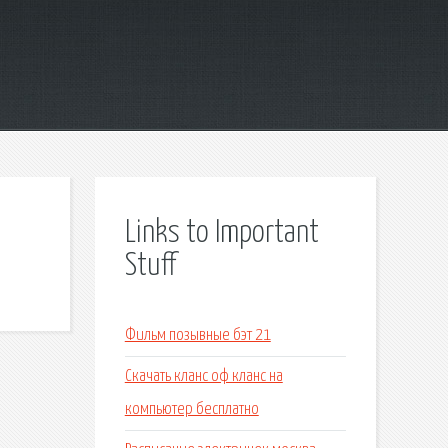
Links to Important
Stuff
Фильм позывные бэт 21
Скачать кланс оф кланс на
компьютер бесплатно