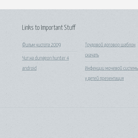
Links to Important Stuff
Фильм чистота 2009
Трудовой договор шаблон
скачать
Чит на dungeon hunter 4
android
Инфекции мочевой систем
у детей презентация