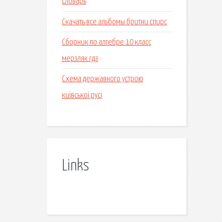
словарь
Скачать все альбомы бритни спирс
Сборник по алгебре 10 класс
мерзляк гдз
Схема державного устрою
київської русі
Links