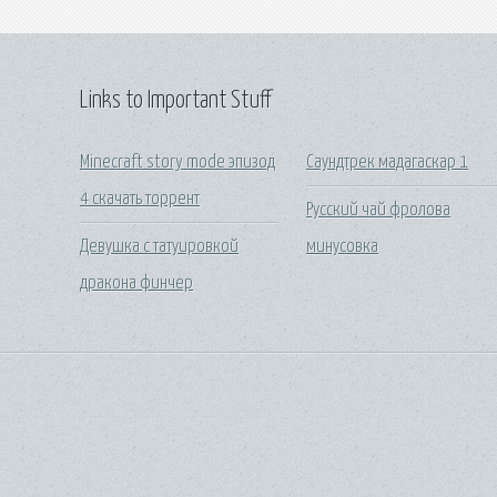
Links to Important Stuff
Minecraft story mode эпизод
Саундтрек мадагаскар 1
4 скачать торрент
Русский чай фролова
Девушка с татуировкой
минусовка
дракона финчер