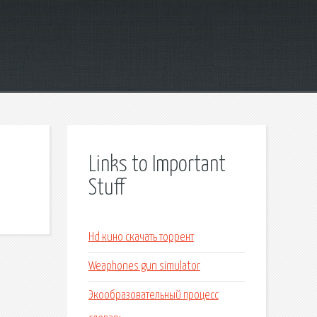
Links to Important
Stuff
Hd кино скачать торрент
Weaphones gun simulator
Экообразовательный процесс