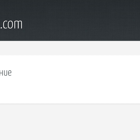
d.com
ание