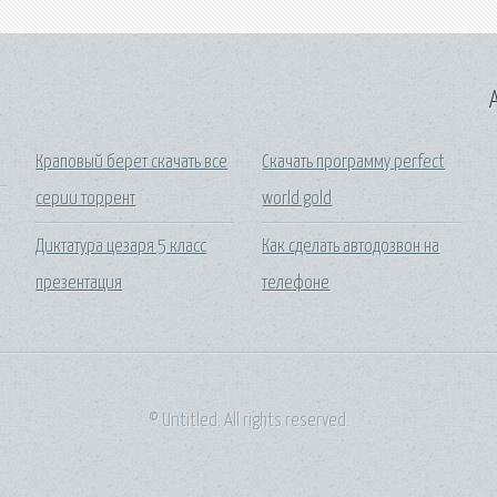
A
Краповый берет скачать все
Скачать программу perfect
серии торрент
world gold
Диктатура цезаря 5 класс
Как сделать автодозвон на
презентация
телефоне
© Untitled. All rights reserved.