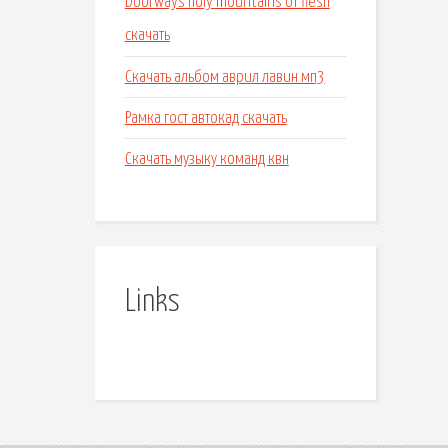
Doorways holy mountains of flesh
скачать
Скачать альбом аврил лавин мп3
Рамка гост автокад скачать
Скачать музыку команд квн
Links