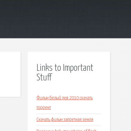
Links to Important
Stuff
Фильм белый лев 2010 скачать
торрент
Скачать фильм запретная земля