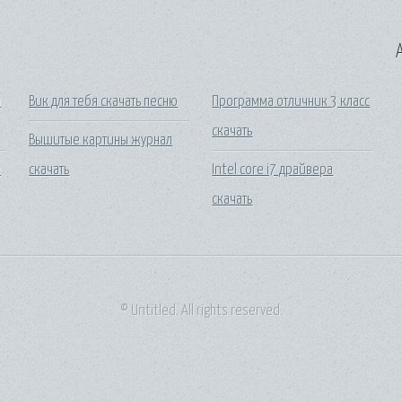
A
а
Вик для тебя скачать песню
Программа отличник 3 класс
скачать
Вышитые картины журнал
е
скачать
Intel core i7 драйвера
скачать
© Untitled. All rights reserved.