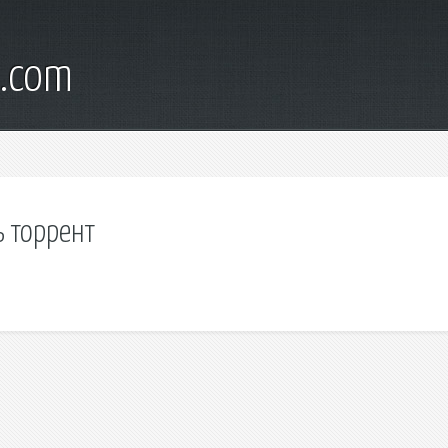
d.com
ь торрент