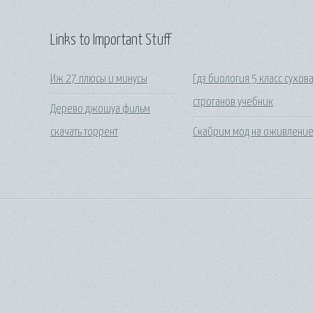
Links to Important Stuff
Иж 27 плюсы и минусы
Гдз биология 5 класс сухов
строганов учебник
Дерево джошуа фильм
скачать торрент
Скайрим мод на оживлени