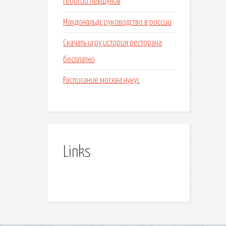
Георгий левшунов
Макдональдс руководство в россии
Скачать игру история ресторана
бесплатно
Расписание москва нукус
Links