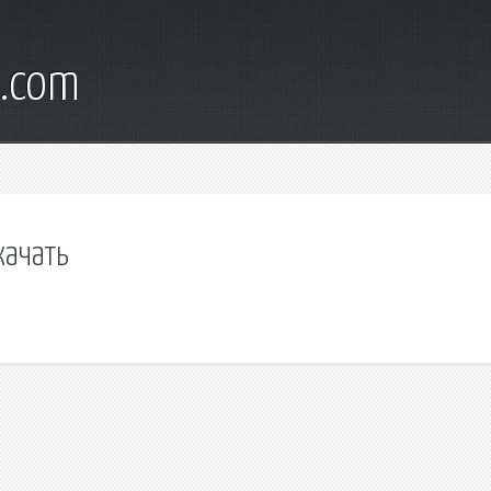
d.com
качать