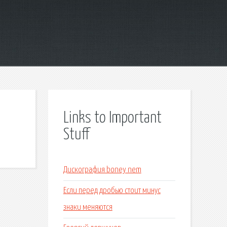
Links to Important
Stuff
Дискография boney nem
Если перед дробью стоит минус
знаки меняются