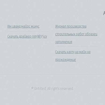
A
Им иванд майрс минус
Журнал производства
строительных работ образец
Скачать драйвер nm9835cv
заполнения
Скачать карту на майн на
прохождение
© Untitled. All rights reserved.