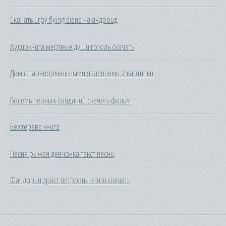
Скачать игру flying diana на андроид
Аудиокнига мертвые души гоголь скачать
Дом с паранормальными явлениями 2 картинки
Восемь первых свиданий скачать фильм
Бехтерева книга
Песня рыжая девчонка текст песни
Фандорин эраст петрович книги скачать