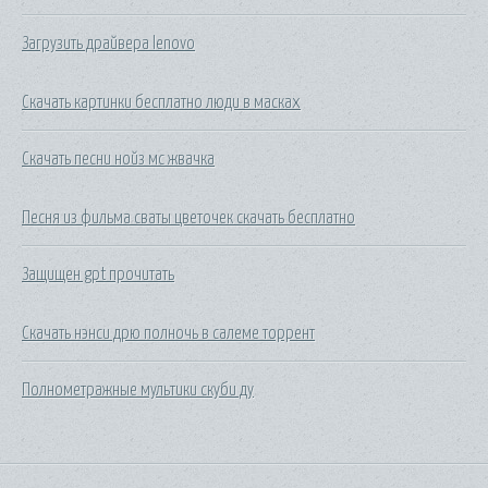
Загрузить драйвера lenovo
Скачать картинки бесплатно люди в масках
Скачать песни нойз мс жвачка
Песня из фильма сваты цветочек скачать бесплатно
Защищен gpt прочитать
Скачать нэнси дрю полночь в салеме торрент
Полнометражные мультики скуби ду