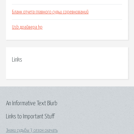
Бланк отчета главного судьи соревнований
Usb драйвера hp
Links
An Informative Text Blurb
Links to Important Stuff
Знаки судьбы 3 сезон скачать