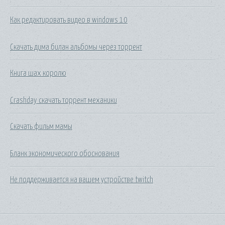
Как редактировать видео в windows 10
Скачать дима билан альбомы через торрент
Книга шах королю
Crashday скачать торрент механики
Скачать фильм мамы
Бланк экономического обоснования
Не поддерживается на вашем устройстве twitch