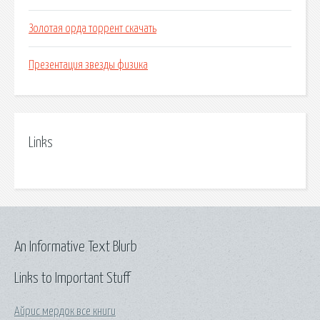
Золотая орда торрент скачать
Презентация звезды физика
Links
An Informative Text Blurb
Links to Important Stuff
Айрис мердок все книги