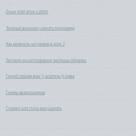
Driver intel atom n2600
Зеленый винлокер скачать программу
Как включить чит режим в доте 2
Договор на изготовление лестницы образец
Сергей зайцев викс 3 искатель 9 глава
Схемы квадроциклов
Сталкер олд стори мод скачать