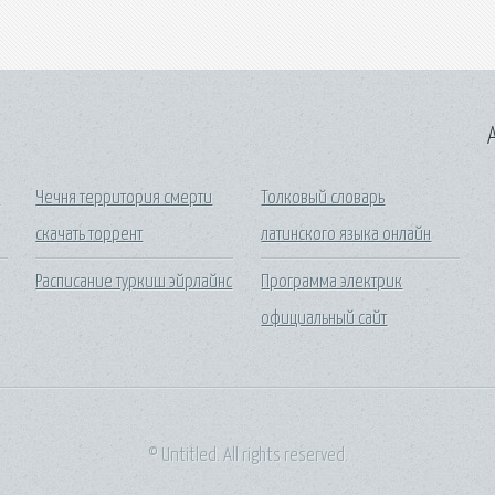
A
о
Чечня территория смерти
Толковый словарь
скачать торрент
латинского языка онлайн
Расписание туркиш эйрлайнс
Программа электрик
официальный сайт
© Untitled. All rights reserved.