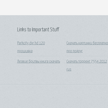
Links to Important Stuff
Parkcity dvr hd 120
Скачать картинки бесплатн
прошивка
про подруг
Лезвие бритвы книга скачать
Скачать торрент 7554 2012
rus