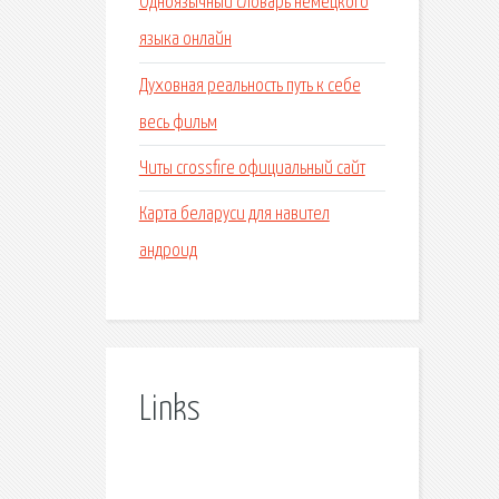
Одноязычный словарь немецкого
языка онлайн
Духовная реальность путь к себе
весь фильм
Читы crossfire официальный сайт
Карта беларуси для навител
андроид
Links