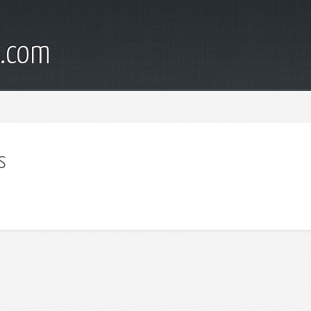
d.com
s