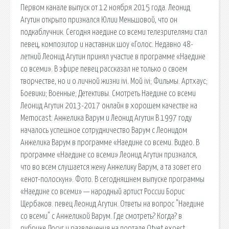
Первом канале выпуск от 12 ноября 2015 года. Леонид
Агутин открыто признался Юлии Меньшовой, что он
подкаблучник. Сегодня наедине со всеми телезрителями стал
певец, композитор и наставник шоу «Голос. Недавно 48-
летний Леонид Агутин принял участие в программе «Наедине
со всеми». В эфире певец рассказал не только о своем
творчестве, но и о личной жизни ivi. Мой ivi; Фильмы. Артхаус;
Боевики; Военные; Детективы. Смотреть Наедине со всеми
Леонид Агутин 2013-2017 онлайн в хорошем качестве на
Memocast. Анжелика Варум и Леонид Агутин В 1997 году
началось успешное сотрудничество Варум с Леонидом
Анжелика Варум в программе «Наедине со всеми. Видео. В
программе «Наедине со всеми» Леонид Агутин признался,
что во всем слушается жену Анжелику Варум, а та зовет его
«енот-полоскун». Фото. В сегодняшнем выпуске программы
«Наедине со всеми» — народный артист России Борис
Щербаков. певец Леонид Агутин. Ответы на вопрос "Наедине
со всеми" с Анжеликой Варум. Где смотреть? Когда? в
рубрике Досуг и развлечения на портале Otvet.expert.