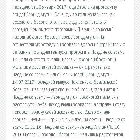
передачи от 10 января 2017 года В гости на программу
придет Леонид Агутин. Однажды зрители узнали его как
веселого и босоногого. На эстраду исполнитель. В
сегодняшнем выпуске программы "Наедине со всеми" -
народный артист России, певец Леонид Агутин. На
отечественную эстраду он ворвался довольно стремительно.
Сегодня в последнем выпуске программы Наедине со всеми
14 июля смотреть онлайн, Веселый озорной босоногий
мальчик в расстегнутой рубашке — он стремительно.
Наедине со всеми с Юлией Меньшовой. Леонид Агутин
14.07.2017 последний выпуск. Поклонники бразильской
босановы называли его своим, любители джаза и латино.
Наедине со всеми — Леонид Агутин! Босоногий мальчик в
расстегнутой рубашке однажды ворвался на эстраду и сразу
покорил публику своей искренностью. Видео онлайн
сериалы, мультики, игры, клипы » Леонид Агутин - Наедине со
всеми 01.11.16. Наедине со всеми - Леонид Агутин (31 10
2016) Веселый озорной босоногий мальчик в расстегнутой