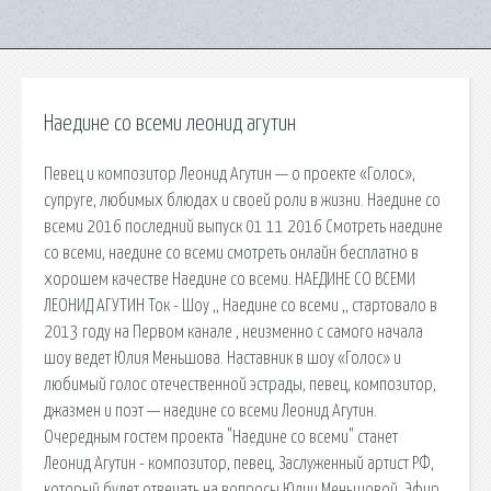
Наедине со всеми леонид агутин
Певец и композитор Леонид Агутин — о проекте «Голос»,
супруге, любимых блюдах и своей роли в жизни. Наедине со
всеми 2016 последний выпуск 01 11 2016 Смотреть наедине
со всеми, наедине со всеми смотреть онлайн бесплатно в
хорошем качестве Наедине со всеми. НАЕДИНЕ СО ВСЕМИ
ЛЕОНИД АГУТИН Ток - Шоу ,, Наедине со всеми ,, стартовало в
2013 году на Первом канале , неизменно с самого начала
шоу ведет Юлия Меньшова. Наставник в шоу «Голос» и
любимый голос отечественной эстрады, певец, композитор,
джазмен и поэт — наедине со всеми Леонид Агутин.
Очередным гостем проекта "Наедине со всеми" станет
Леонид Агутин - композитор, певец, Заслуженный артист РФ,
который будет отвечать на вопросы Юлии Меньшовой. Эфир