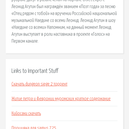
Леонид Агутин был награждён званием «Поэт года» за песню
«Отец рядом с тобой» на вручении Российской национальной
музыкальной Наедине со всеми Леонид. Леонид Агутин в шоу
«Наедине со всеми» Напомним, на данный момент Леонид
Агутин выступает в роли наставника в проекте «Голос» на
Первом канале.
Links to Important Stuff
Скачать dungeon siege 2 торрент
Житие петра и февронии муромских краткое содержание
Кийосаки скачать
Прошивка для samus 725