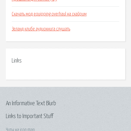
Скачать мод equipping overhaul на скайрим
Зеланд клибе аудиокнига слушать
Links
An Informative Text Blurb
Links to Important Stuff
Читы на iron man