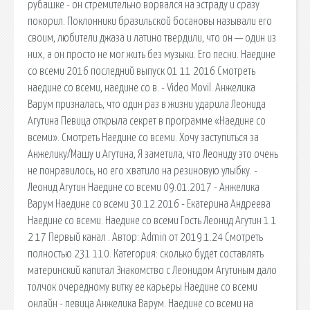
рубашке - он стремительно ворвался на эстраду и сразу
покорил. Поклонники бразильской босановы называли его
своим, любители джаза и латино твердили, что он — один из
них, а он просто не мог жить без музыки. Его песни. Наедине
со всеми 2016 последний выпуск 01 11 2016 Смотреть
наедине со всеми, наедине со в. - Video Movil. Анжелика
Варум призналась, что один раз в жизни ударила Леонида
Агутина Певица открыла секрет в программе «Наедине со
всеми». Смотреть Наедине со всеми. Хочу заступиться за
Анжелику/Машу и Агутина, Я заметила, что Леониду это очень
не понравилось, но его хватило на резиновую улыбку. -
Леонид Агутин Наедине со всеми 09.01.2017 - Анжелика
Варум Наедине со всеми 30.12.2016 - Екатерина Андреева
Наедине со всеми. Наедине со всеми Гость Леонид Агутин 1 1
2 17 Первый канал . Автор: Admin от 2019.1.24 Смотреть
полностью 231 110. Категория: сколько будет составлять
материнский капитал Знакомство с Леонидом Агутиным дало
толчок очередному витку ее карьеры Наедине со всеми
онлайн - певица Анжелика Варум. Наедине со всеми на