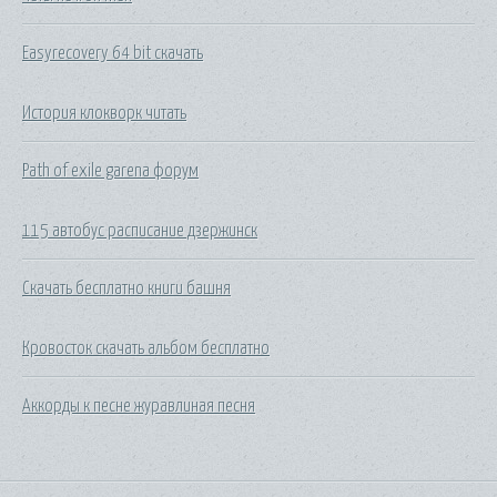
Easyrecovery 64 bit скачать
История клокворк читать
Path of exile garena форум
115 автобус расписание дзержинск
Скачать бесплатно книги башня
Кровосток скачать альбом бесплатно
Аккорды к песне журавлиная песня