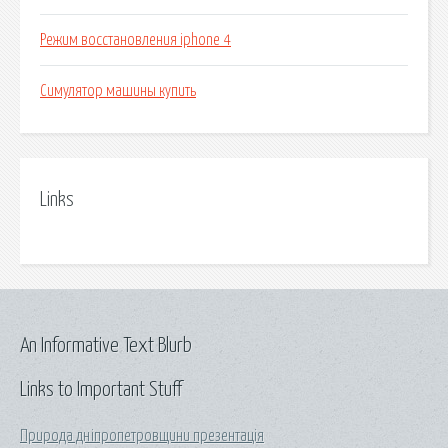
Режим восстановления iphone 4
Симулятор машины купить
Links
An Informative Text Blurb
Links to Important Stuff
Природа дніпропетровщини презентація