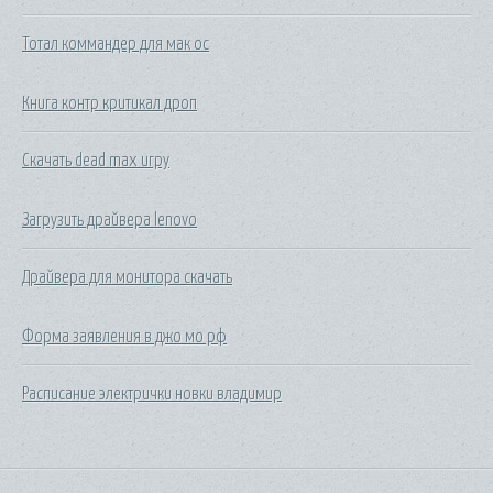
Тотал коммандер для мак ос
Книга контр критикал дроп
Скачать dead max игру
Загрузить драйвера lenovo
Драйвера для монитора скачать
Форма заявления в джо мо рф
Расписание электрички новки владимир