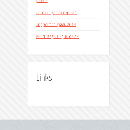
рынок
Лего ниндзя го серия 1
Торрент спираль 2014
Книги веды индии о чем
Links