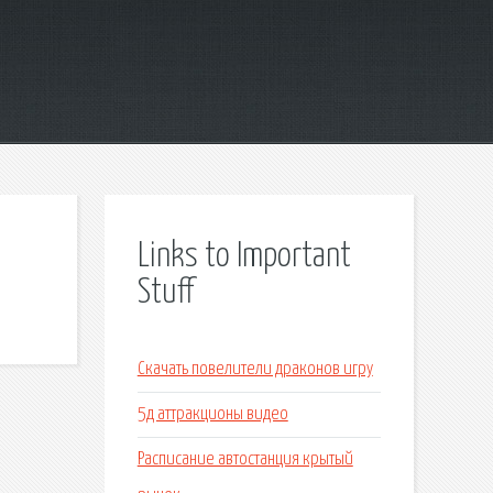
Links to Important
Stuff
Скачать повелители драконов игру
5д аттракционы видео
Расписание автостанция крытый