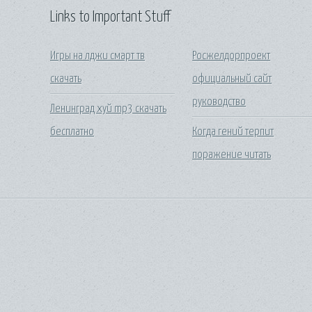
Links to Important Stuff
Игры на лджи смарт тв
Росжелдорпроект
скачать
официальный сайт
руководство
Ленинград хуй mp3 скачать
бесплатно
Когда гений терпит
поражение читать