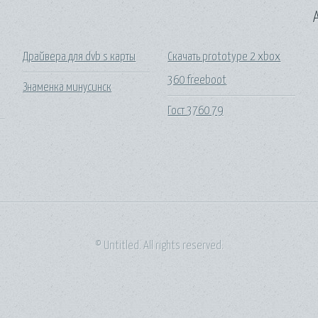
A
Драйвера для dvb s карты
Скачать prototype 2 xbox
360 freeboot
Знаменка минусинск
Гост 3760 79
© Untitled. All rights reserved.