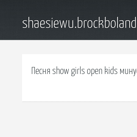
shaesiewu.brockbolan
Песня show girls open kids мин