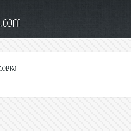
d.com
усовка