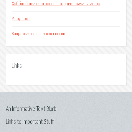
Хоббит битва пяти воинств торрент скачать camrip
Решу егж э
Капризная невеста текст песни
Links
An Informative Text Blurb
Links to Important Stuff