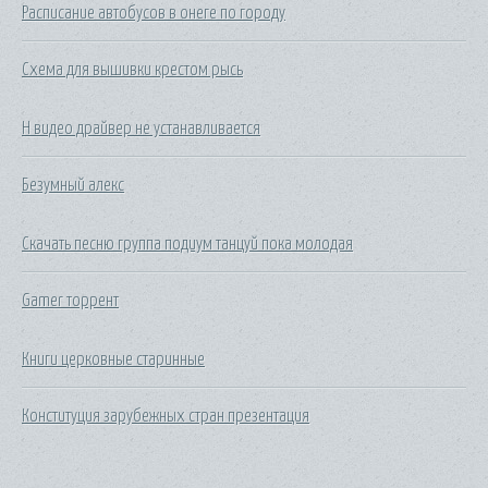
Расписание автобусов в онеге по городу
Схема для вышивки крестом рысь
Н видео драйвер не устанавливается
Безумный алекс
Скачать песню группа подиум танцуй пока молодая
Gamer торрент
Книги церковные старинные
Конституция зарубежных стран презентация