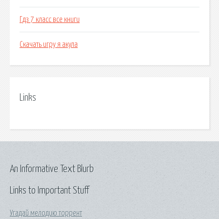
Гдз 7 класс все книги
Скачать игру я акула
Links
An Informative Text Blurb
Links to Important Stuff
Угадай мелодию торрент