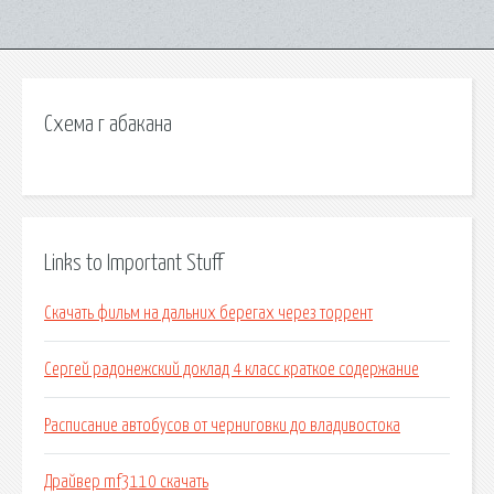
Схема г абакана
Links to Important Stuff
Скачать фильм на дальних берегах через торрент
Сергей радонежский доклад 4 класс краткое содержание
Расписание автобусов от черниговки до владивостока
Драйвер mf3110 скачать