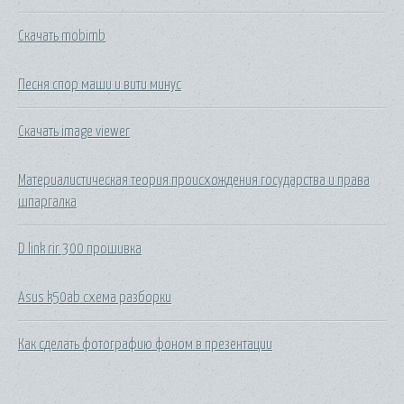
Скачать mobimb
Песня спор маши и вити минус
Скачать image viewer
Материалистическая теория происхождения государства и права
шпаргалка
D link rir 300 прошивка
Asus k50ab схема разборки
Как сделать фотографию фоном в презентации