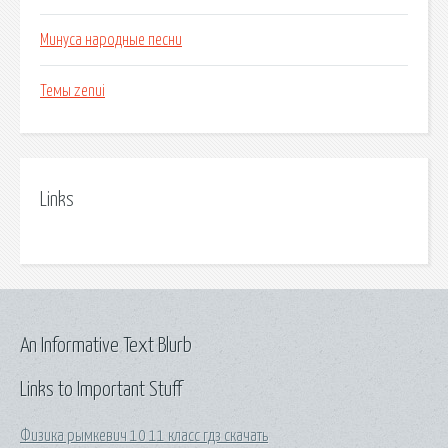
Минуса народные песни
Темы zenui
Links
An Informative Text Blurb
Links to Important Stuff
Физика рымкевич 10 11 класс гдз скачать