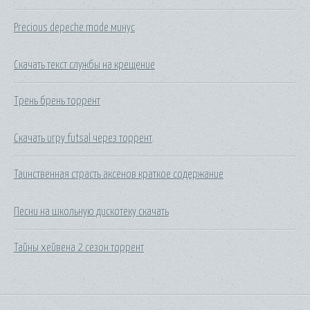
Precious depeche mode минус
Скачать текст службы на крещение
Трень брень торрент
Скачать игру futsal через торрент
Таинственная страсть аксенов краткое содержание
Песни на школьную дискотеку скачать
Тайны хейвена 2 сезон торрент