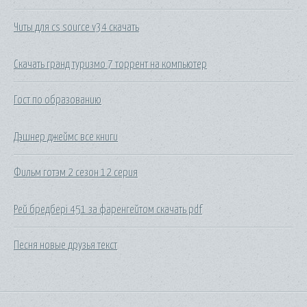
Читы для cs source v34 скачать
Скачать гранд туризмо 7 торрент на компьютер
Гост по образованию
Дэшнер джеймс все книги
Фильм готэм 2 сезон 12 серия
Рей бредбері 451 за фаренгейтом скачать pdf
Песня новые друзья текст