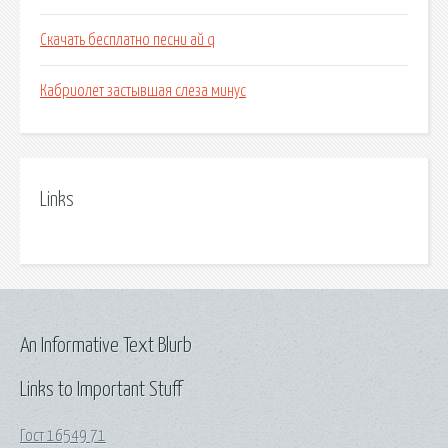
Скачать бесплатно песни ай q
Кабриолет застывшая слеза минус
Links
An Informative Text Blurb
Links to Important Stuff
Гост 16549 71