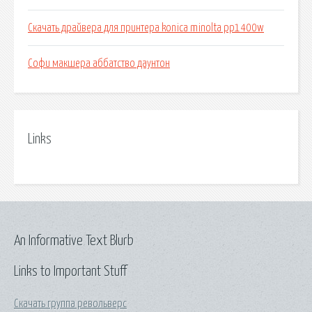
Скачать драйвера для принтера konica minolta pp1400w
Софи макшера аббатство даунтон
Links
An Informative Text Blurb
Links to Important Stuff
Скачать группа револьверс