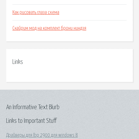
Как рисовать глаза схема
Скайрим мод на комплект брони ниндзя
Links
An Informative Text Blurb
Links to Important Stuff
Драйверы для lbp 2900 для windows 8