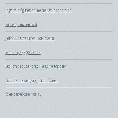
Lego minifigures online скачать торрент pc
Как закрыть сеть wifi
Детский свитер крючком схема
Samsung s7390 схема
Скачать сериал когда мы дома торрент
Вышитая закладка для книг схемы
Схема прибора маг 30