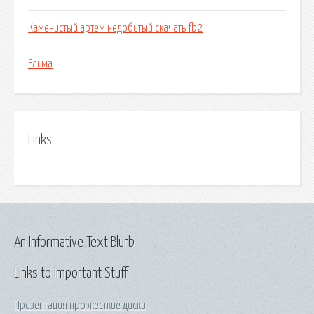
Каменистый артем недобитый скачать fb2
Ельма
Links
An Informative Text Blurb
Links to Important Stuff
Презентация про жесткие диски