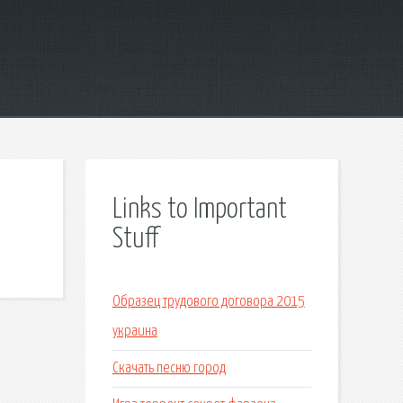
Links to Important
Stuff
Образец трудового договора 2015
украина
Скачать песню город