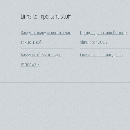
Links to Important Stuff
Какудзо окакура книга о чае
Прицеп для семян farming
токио 1906
simulator 2015
Kassy professional для
Скачать песня майданов
windows 7