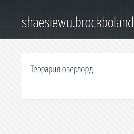
shaesiewu.brockbolan
Террария оверлорд