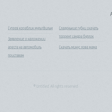
A
Сутеев кораблик мультфильм
Сладенькие губки скачать
торрент сандра буллок
Заявление о наложении
ареста на автомобиль
Скачать минус лова мама
приставам
© Untitled. All rights reserved.