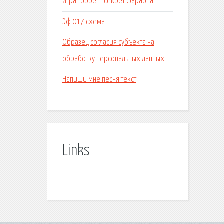
Игра торрент секрет фараона
Эф 017 схема
Образец согласия субъекта на
обработку персональных данных
Напиши мне песня текст
Links