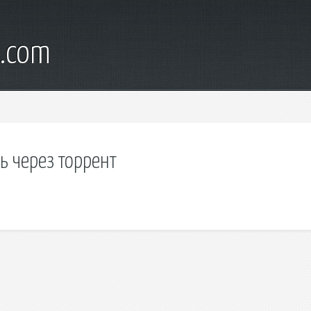
d.com
ь через торрент