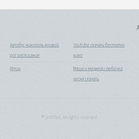
A
Автобус никополь кривой
Youtube скачать бесплатно
рог расписание
кино
Иглин
Маша и медведи любочка
песня скачать
© Untitled. All rights reserved.