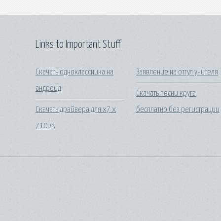
Links to Important Stuff
Скачать одноклассника на
Заявление на отгул учителя
андроид
Скачать песни круга
Скачать драйвера для x7 x
бесплатно без регистрации
710bk