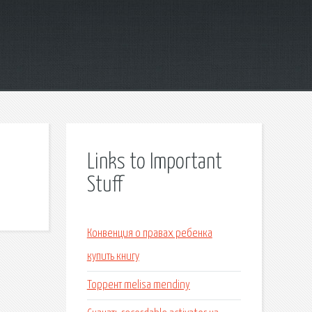
Links to Important
Stuff
Конвенция о правах ребенка
купить книгу
Торрент melisa mendiny