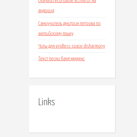
Скачать recordable activator на
андроид
Самоучитель дмитрия петрова по
английскому языку
Читы для endless space disharmony
Текст песни баня ммденс
Links