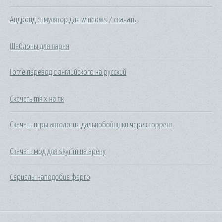
Андроид симулятор для windows 7 скачать
Шаблоны для парня
Гогле перевод с английского на русский
Скачать mk x на пк
Скачать игры антология дальнобойщики через торрент
Скачать мод для skyrim на арену
Сериалы наподобие фарго