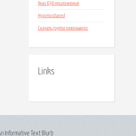
Указ 636 приложение
Hyprmxshared
Скачать группа револьверс
Links
n Informative Text Blurb