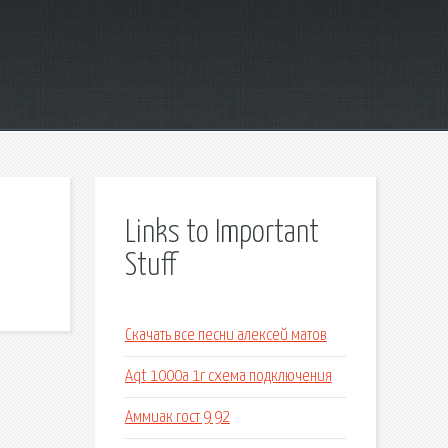
Links to Important
Stuff
Скачать все песни алексей матов
Aqt 1000a 1r схема подключения
Аммиак гост 9 92