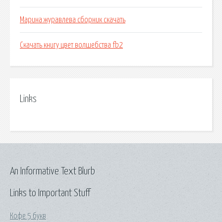
Марина журавлева сборник скачать
Скачать книгу цвет волшебства fb2
Links
An Informative Text Blurb
Links to Important Stuff
Кофе 5 букв