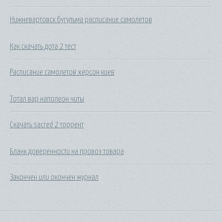
Нижневартовск бугульма расписание самолетов
Как скачать дота 2 тест
Расписание самолетов херсон киев
Тотал вар наполеон читы
Скачать sacred 2 торрент
Бланк доверенности на провоз товара
Закончен или окончен журнал